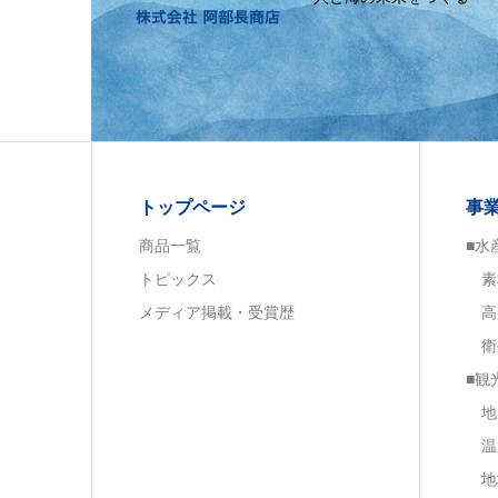
トップページ
事
商品一覧
■水
トピックス
素
メディア掲載・受賞歴
高
衛
■観
地
温
地