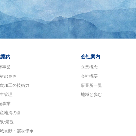
業案内
会社案内
産事業
企業概念
材の良さ
会社概要
次加工の技術力
事業所一覧
生管理
地域と歩む
光事業
産地消の食
泉·景観
域貢献・震災伝承