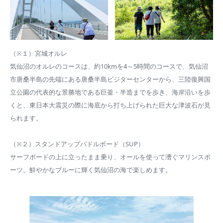
（※１）宮城オルレ
気仙沼のオルレのコースは、約10kmを4～5時間のコースで、気仙沼
市唐桑半島の先端にある唐桑半島ビジターセンターから、三陸復興国
立公園の代表的な景勝地である巨釜・半造までを歩き、海岸沿いを歩
くと、東日本大震災の際に海底から打ち上げられた巨大な津波石が見
られます。
（※２）スタンドアップパドルボード（SUP）
サーフボードの上に立ったまま乗り、オールを使って漕ぐマリンスポ
ーツ。鮮やかなブルーに輝く気仙沼の海で楽しめます。