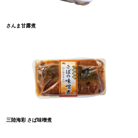
さんま甘露煮
三陸海彩 さば味噌煮