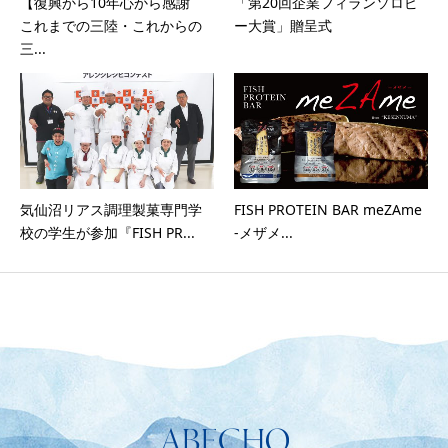
【復興から10年心から感謝
「第20回企業フィランソロピ
これまでの三陸・これからの
ー大賞」贈呈式
三...
気仙沼リアス調理製菓専門学
FISH PROTEIN BAR meZAme
校の学生が参加『FISH PR...
-メザメ...