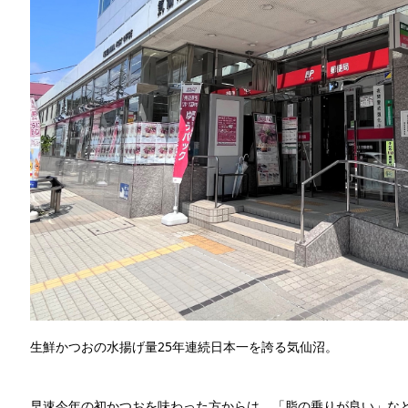
生鮮かつおの水揚げ量25年連続日本一を誇る気仙沼。
早速今年の初かつおを味わった方からは、「脂の乗りが良い」な