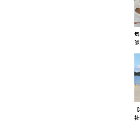
気
師
【
社