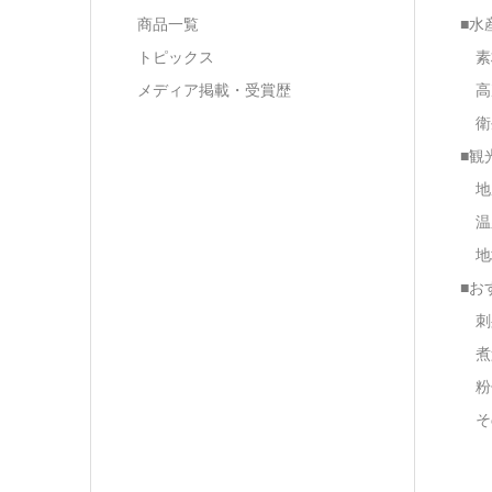
商品一覧
■水
トピックス
素
メディア掲載・受賞歴
高
衛
■観
地
温
地
■お
刺
煮
粉
そ