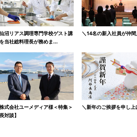
仙沼リアス調理専門学校ゲスト講
＼14名の新入社員が仲間
を当社総料理長が務めま...
株式会社ユーメディア様＜特集＞
＼新年のご挨拶を申し上
長対談】