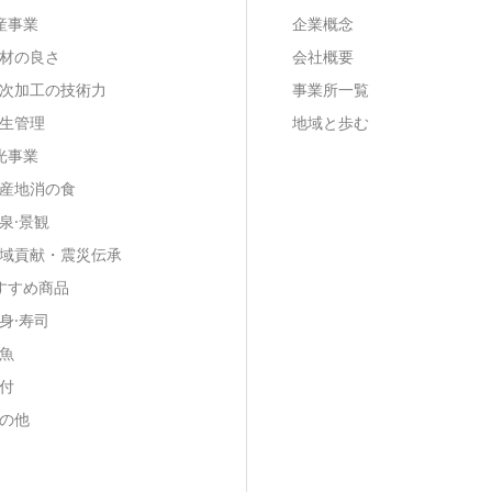
産事業
企業概念
材の良さ
会社概要
次加工の技術力
事業所一覧
生管理
地域と歩む
光事業
産地消の食
泉·景観
域貢献・震災伝承
すすめ商品
身·寿司
魚
付
の他