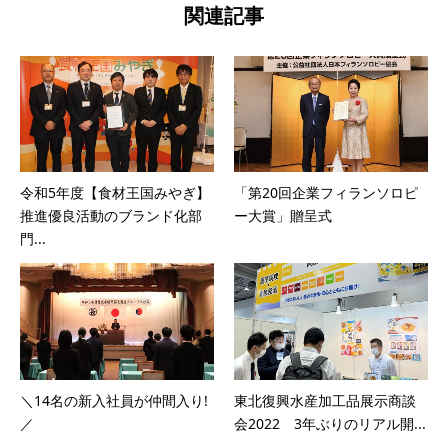
関連記事
令和5年度【食材王国みやぎ】
「第20回企業フィランソロピ
推進優良活動のブランド化部
ー大賞」贈呈式
門...
＼14名の新入社員が仲間入り!
東北復興水産加工品展示商談
／
会2022 3年ぶりのリアル開...